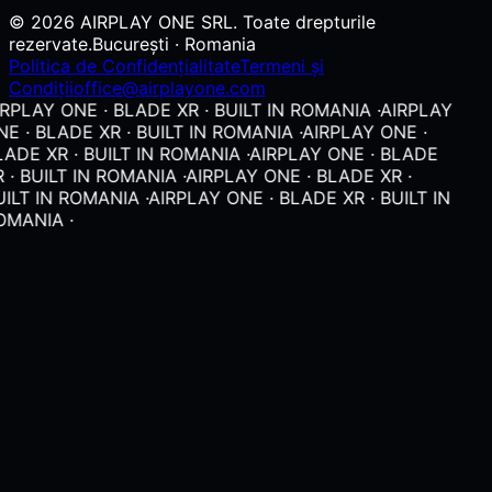
© 2026 AIRPLAY ONE SRL. Toate drepturile
rezervate.
București · Romania
Politica de Confidențialitate
Termeni și
Condiții
office@airplayone.com
RPLAY ONE · BLADE XR · BUILT IN ROMANIA ·
AIRPLAY
E · BLADE XR · BUILT IN ROMANIA ·
AIRPLAY ONE ·
ADE XR · BUILT IN ROMANIA ·
AIRPLAY ONE · BLADE
 · BUILT IN ROMANIA ·
AIRPLAY ONE · BLADE XR ·
ILT IN ROMANIA ·
AIRPLAY ONE · BLADE XR · BUILT IN
OMANIA ·