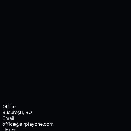
Live
+
Programează apelul
Office
București, RO
Email
office@airplayone.com
Hours