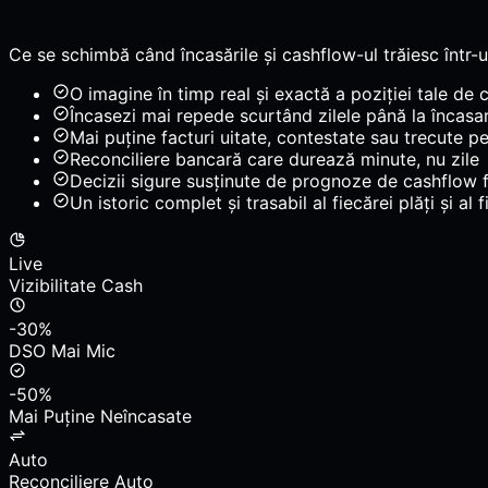
Ce se schimbă când încasările și cashflow-ul trăiesc într-u
O imagine în timp real și exactă a poziției tale de 
Încasezi mai repede scurtând zilele până la încasa
Mai puține facturi uitate, contestate sau trecute p
Reconciliere bancară care durează minute, nu zile
Decizii sigure susținute de prognoze de cashflow f
Un istoric complet și trasabil al fiecărei plăți și a
Live
Vizibilitate Cash
-30%
DSO Mai Mic
-50%
Mai Puține Neîncasate
Auto
Reconciliere Auto