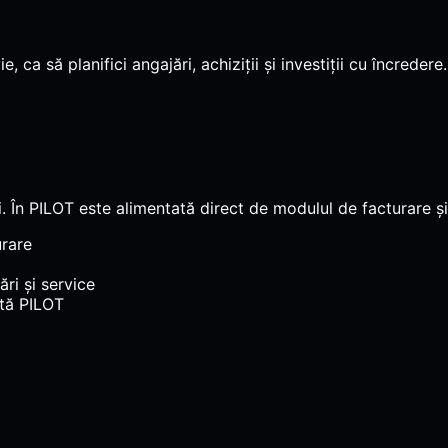
a să planifici angajări, achiziții și investiții cu încredere.
i. În PILOT este alimentată direct de modulul de facturare ș
urare
ri și service
ată PILOT