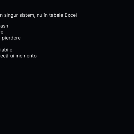
n singur sistem, nu în tabele Excel
cash
re
e pierdere
iabile
l fiecărui memento