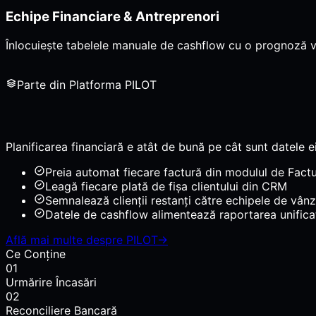
Echipe Financiare & Antreprenori
Înlocuiește tabelele manuale de cashflow cu o prognoză vie, c
Parte din Platforma PILOT
Planificarea financiară e atât de bună pe cât sunt datele e
Preia automat fiecare factură din modulul de Fact
Leagă fiecare plată de fișa clientului din CRM
Semnalează clienții restanți către echipele de vânză
Datele de cashflow alimentează raportarea unific
Află mai multe despre PILOT
→
Ce Conține
01
Urmărire Încasări
02
Reconciliere Bancară