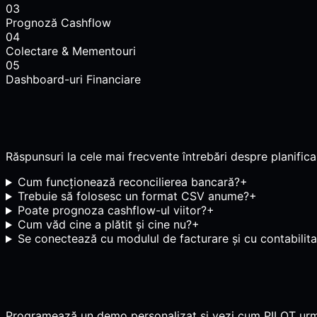
03
Prognoză Cashflow
04
Colectare & Mementouri
05
Dashboard-uri Financiare
Răspunsuri la cele mai frecvente întrebări despre planificar
Cum funcționează reconcilierea bancară?
+
Trebuie să folosesc un format CSV anume?
+
Poate prognoza cashflow-ul viitor?
+
Cum văd cine a plătit și cine nu?
+
Se conectează cu modulul de facturare și cu contabilit
Programează un demo personalizat și vezi cum PILOT urmăre