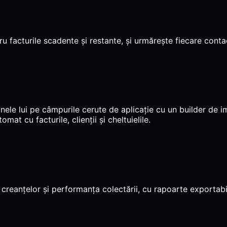
 facturile scadente și restante, și urmărește fiecare contac
le lui pe câmpurile cerute de aplicație cu un builder de i
mat cu facturile, clienții și cheltuielile.
creanțelor și performanța colectării, cu rapoarte exportab